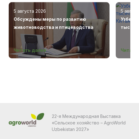
5 августа 2026
5 авгус
Обсуждены меры по развитию
Узбеки
животноводства и птицеводства
тысяч г
Беларус
Читать далее
Читать
22-я Международная Выставка
«Сельское хозяйство – AgroWorld
Uzbekistan 2027»