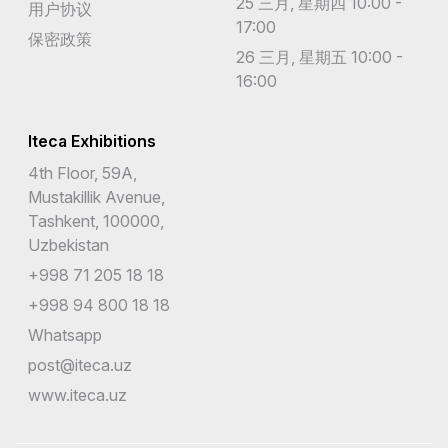
25 三月, 星期四 10:00 -
用户协议
17:00
保密政策
26 三月, 星期五 10:00 -
16:00
Iteca Exhibitions
4th Floor, 59A,
Mustakillik Avenue,
Tashkent, 100000,
Uzbekistan
+998 71 205 18 18
+998 94 800 18 18
Whatsapp
post@iteca.uz
www.iteca.uz