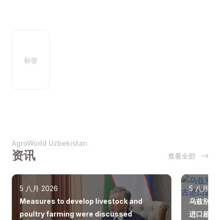
标签
AgroWorld Uzbekistan
资讯
查看全部
5 八月 2026
5 八月 20
Measures to develop livestock and
乌兹别克
poultry farming were discussed
进口超过