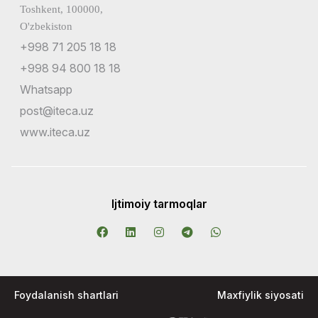
Toshkent, 100000,
O'zbekiston
+998 71 205 18 18
+998 94 800 18 18
Whatsapp
post@iteca.uz
www.iteca.uz
Ijtimoiy tarmoqlar
Foydalanish shartlari
Maxfiylik siyosati