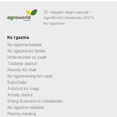
22- Xalqaro «Agro sanoati –
AgroWorld Uzbekistan 2027»
ko’rgazmasi
Ko`rgazma
Ko`rgazma haqida
Ko`rgazma bo`limlari
Ishtirokchilar ro`yxati
Tadbirlar dasturi
Rasmiy Ko`mak
Ko`rgazmaning ish vaqti
ExpoDaily
Axborot ko`magi
Amaliy dastur
Doing Business in Uzbekistan
Ko`rgazma natijalari
Rasmiy katalog