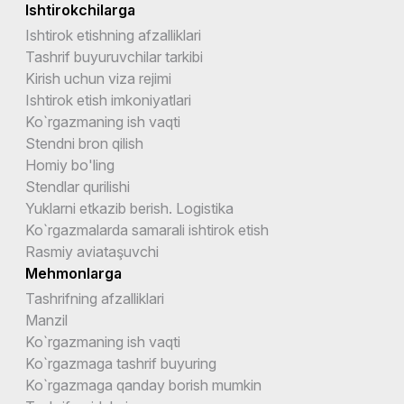
Ishtirokchilarga
Ishtirok etishning afzalliklari
Tashrif buyuruvchilar tarkibi
Kirish uchun viza rejimi
Ishtirok etish imkoniyatlari
Ko`rgazmaning ish vaqti
Stendni bron qilish
Homiy bo'ling
Stendlar qurilishi
Yuklarni etkazib berish. Logistika
Ko`rgazmalarda samarali ishtirok etish
Rasmiy aviataşuvchi
Mehmonlarga
Tashrifning afzalliklari
Manzil
Ko`rgazmaning ish vaqti
Ko`rgazmaga tashrif buyuring
Ko`rgazmaga qanday borish mumkin