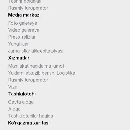
Tashrif qoidalari
Rasmiy turoperator
Media markazi
Foto galereya
Video galereya
Press-relizlar
Yangiliklar
Jurnalistlar akkreditatsiyasi
Xizmatlar
Mamlakat haqida ma`lumot
Yuklarni etkazib berish. Logistika
Rasmiy turoperator
Viza
Tashkilotchi
Qayta aloqa
Aloqa
Tashkilotchilar haqida
Ko‘rgazma xaritasi