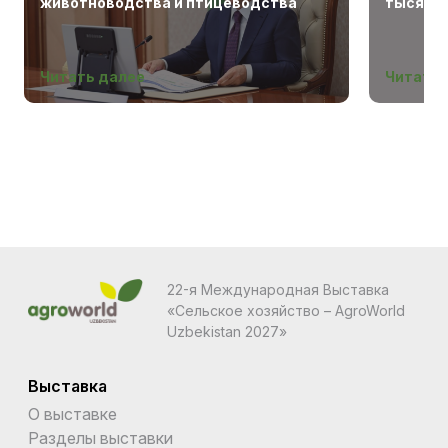
животноводства и птицеводства
тысяч г
Беларус
Читать далее
Читать 
22-я Международная Выставка
«Сельское хозяйство – AgroWorld
Uzbekistan 2027»
Выставка
О выставке
Разделы выставки