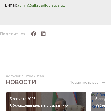
E-mail:
admin@silkroadlogistics.uz
Поделиться
AgroWorld Uzbekistan
НОВОСТИ
Посмотреть все
5 августа 2026
5 август
Обсуждены меры по развитию
Узбекис