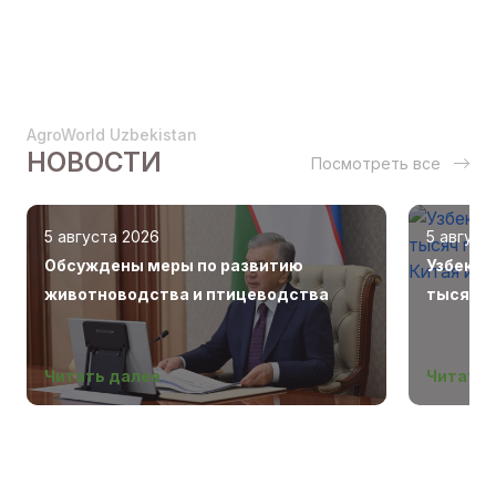
AgroWorld Uzbekistan
НОВОСТИ
Посмотреть все
5 августа 2026
5 август
Обсуждены меры по развитию
Узбекис
животноводства и птицеводства
тысяч г
Беларус
Читать далее
Читать 