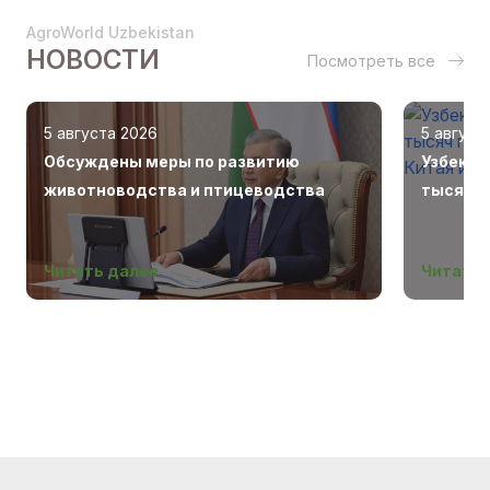
AgroWorld Uzbekistan
НОВОСТИ
Посмотреть все
5 августа 2026
5 август
Обсуждены меры по развитию
Узбекис
животноводства и птицеводства
тысяч г
Беларус
Читать далее
Читать 