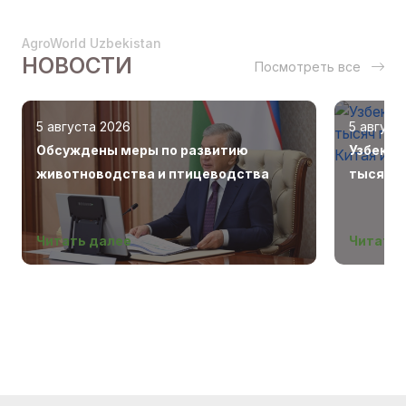
AgroWorld Uzbekistan
НОВОСТИ
Посмотреть все
5 августа 2026
5 август
Обсуждены меры по развитию
Узбекис
животноводства и птицеводства
тысяч г
Беларус
Читать далее
Читать 