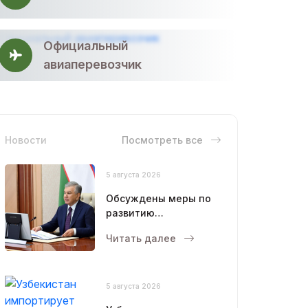
Официальный
авиаперевозчик
Новости
Посмотреть все
5 августа 2026
Обсуждены меры по
развитию
животноводства и
Читать далее
птицеводства
5 августа 2026