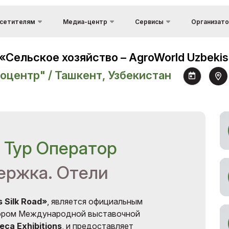
сетителям
Медиа-центр
Сервисы
Организат
Обратная свя
Информация о стране
Фотогалерея
имущества
ещения
Сельское хозяйство – AgroWorld Uzbekis
Kонтакты
Доставка груза и
Видеогалерея
Таможенные услуги
поцентр" / Ташкент, Узбекистан
о проведения
Об организат
Пресс-релизы
Официальный Тур
м работы выставки
Оператор
Новости
тить выставку
Виза
Аккредитация
журналистов
добраться до
авки
 Тур Оператор
ила посещения
ержка. Отели
иальный Тур
ратор
 Silk Road»
, является официальным
ором Международной выставочной
teca Exhibitions
, и предоставляет