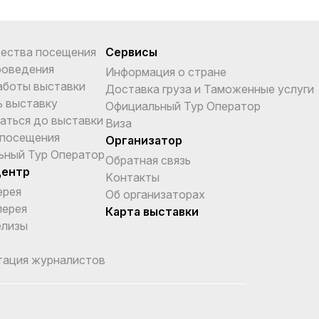
ества посещения
Сервисы
роведения
Информация о стране
аботы выставки
Доставка груза и Таможенные услуги
ь выставку
Официальный Тур Оператор
аться до выставки
Виза
 посещения
Организатор
ьный Тур Оператор
Обратная связь
центр
Kонтакты
ерея
Об организаторах
лерея
Карта выставки
елизы
тация журналистов