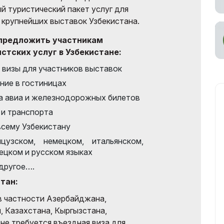
й туристический пакет услуг для
 крупнейших выставок Узбекистана.
д предложить участникам
стских услуг в Узбекистане:
 визы для участников выставок
ние в гостиницах
а авиа и железнодорожных билетов
и транспорта
всему Узбекистану
цузском, немецком, итальянском,
рецком и русском языках
 другое….
тан:
в частности Азербайджана,
, Казахстана, Кыргызстана,
не требуется въездная виза для