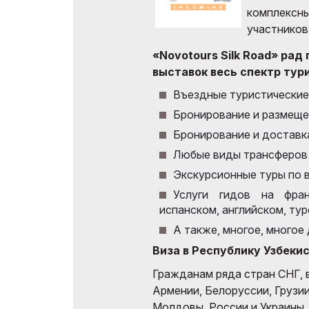
комплексны
Uzbekistan
Эффективное участие в
участников
выставках
Итоги выставки
«Novotours Silk Road» ра
Официальный
Официальный каталог
выставок весь спектр тури
авиаперевозчик
Въездные туристические
Бронирование и размеще
Бронирование и доставк
Любые виды трансферов 
Экскурсионные туры по 
Услуги гидов на фран
испанском, английском, ту
А также, многое, многое
Виза в Республику Узбекис
Гражданам ряда стран СНГ, 
Армении, Белоруссии, Грузии
Молдовы, России и Украины, 