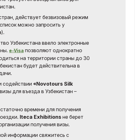
истан.
стран, действует безвизовый режим
 список можно запросить у
).
ство Узбекистана ввело электронные
аны.
позволяют однократно
e-Visa
ходиться на территории страны до 30
збекистан будет действительна в
дачи.
ри содействии
«Novotours Silk
 визы для въезда в Узбекистан –
статочно времени для получения
поездки.
Iteca Exhibitions
не берет
организации получения визы.
ной информации свяжитесь с