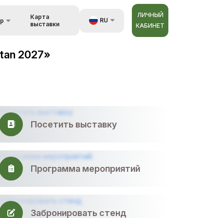
ЛИЧНЫЙ
Карта
RU
ор
выставки
КАБИНЕТ
зь
UZ
tan 2027»
EN
орах
ZH
Посетить выставку
Программа мероприятий
Забронировать стенд