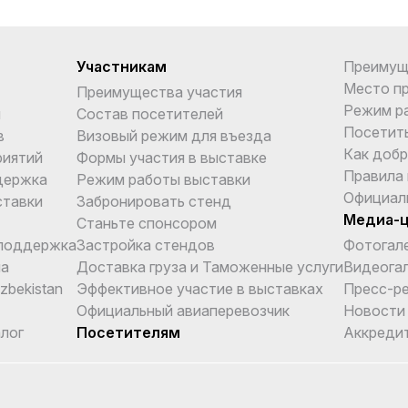
Участникам
Преимущ
Место п
Преимущества участия
Режим р
и
Состав посетителей
Посетит
в
Визовый режим для въезда
Как добр
риятий
Формы участия в выставке
Правила
держка
Режим работы выставки
Официал
ставки
Забронировать стенд
Медиа-
Станьте спонсором
поддержка
Застройка стендов
Фотогал
ма
Доставка груза и Таможенные услуги
Видеога
Uzbekistan
Эффективное участие в выставках
Пресс-р
Официальный авиаперевозчик
Новости
лог
Посетителям
Аккреди