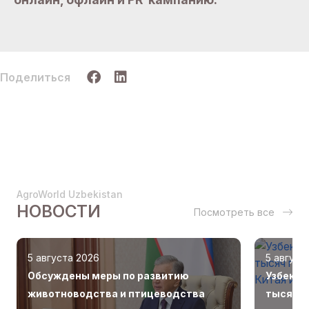
Поделиться
AgroWorld Uzbekistan
НОВОСТИ
Посмотреть все
5 августа 2026
5 август
Обсуждены меры по развитию
Узбекис
животноводства и птицеводства
тысяч г