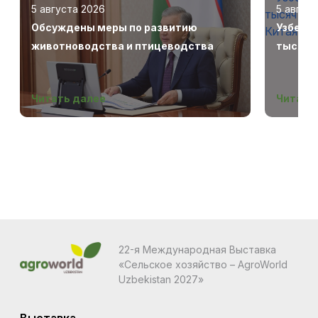
5 августа 2026
5 авгус
Обсуждены меры по развитию
Узбеки
животноводства и птицеводства
тысяч г
Беларус
Читать далее
Читать
22-я Международная Выставка
«Сельское хозяйство – AgroWorld
Uzbekistan 2027»
Выставка