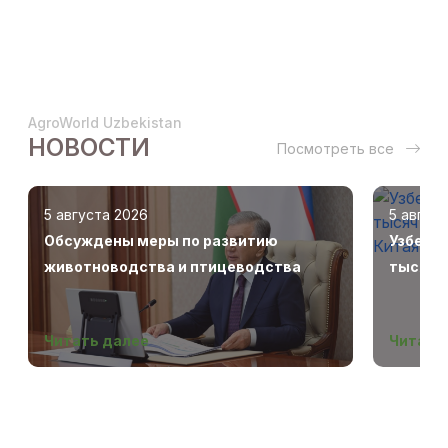
AgroWorld Uzbekistan
НОВОСТИ
Посмотреть все
5 августа 2026
5 авгус
Обсуждены меры по развитию
Узбеки
животноводства и птицеводства
тысяч г
Беларус
Читать далее
Читать