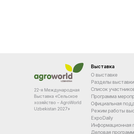
Выставка
О выставке
Разделы выставк
Список участнико
22-я Международная
Программа мероп
Выставка «Сельское
хозяйство – AgroWorld
Официальная под
Uzbekistan 2027»
Режим работы вы
ExpoDaily
Информационная 
Деловая програм