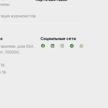
елизы
тация журналистов
ns
Социальные сети
акиллик, дом 59А,
т, 100000,
 18
 18