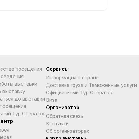
ества посещения
Сервисы
роведения
Информация о стране
аботы выставки
Доставка груза и Таможенные услуги
ь выставку
Официальный Тур Оператор
аться до выставки
Виза
 посещения
Организатор
ьный Тур Оператор
Обратная связь
центр
Kонтакты
ерея
Об организаторах
лерея
Карта выставки