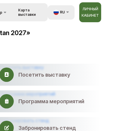
ЛИЧНЫЙ
Карта
RU
ор
выставки
КАБИНЕТ
зь
UZ
tan 2027»
EN
орах
ZH
Посетить выставку
Программа мероприятий
Забронировать стенд