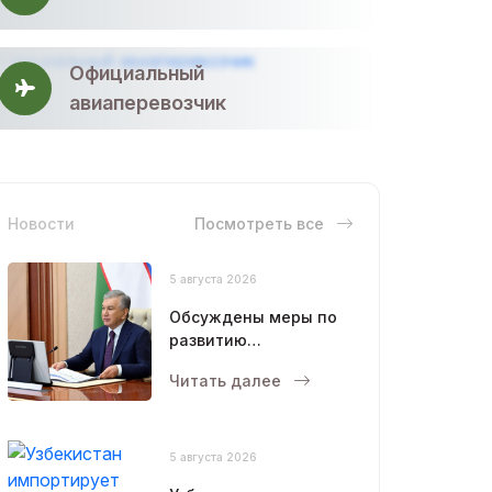
Официальный
авиаперевозчик
Новости
Посмотреть все
5 августа 2026
Обсуждены меры по
развитию
животноводства и
Читать далее
птицеводства
5 августа 2026