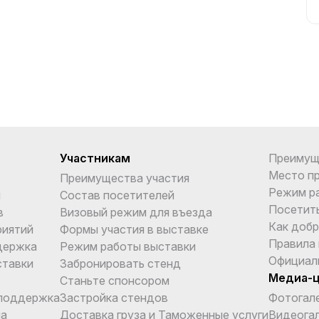
Участникам
Преимущ
Место п
Преимущества участия
Режим р
и
Состав посетителей
Посетит
в
Визовый режим для въезда
Как добр
риятий
Формы участия в выставке
Правила
держка
Режим работы выставки
Официал
ставки
Забронировать стенд
Медиа-
Станьте спонсором
поддержка
Застройка стендов
Фотогал
ма
Доставка груза и Таможенные услуги
Видеога