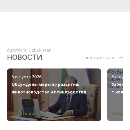
AgroWorld Uzbekistan
НОВОСТИ
Посмотреть все
5 августа 2026
5 август
Обсуждены меры по развитию
Узбекис
животноводства и птицеводства
тысяч г
Беларус
Читать далее
Читать 