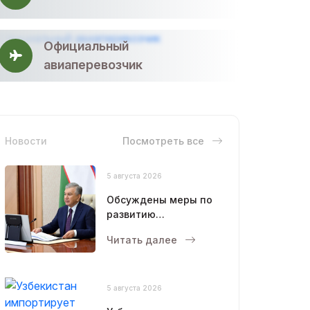
Официальный
авиаперевозчик
Новости
Посмотреть все
5 августа 2026
Обсуждены меры по
развитию
животноводства и
Читать далее
птицеводства
5 августа 2026