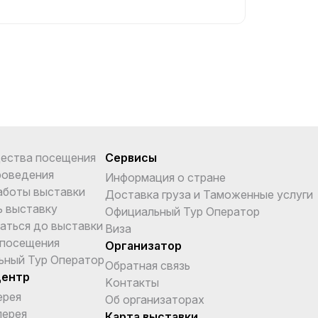
ества посещения
Сервисы
роведения
Информация о стране
аботы выставки
Доставка груза и Таможенные услуги
ь выставку
Официальный Тур Оператор
аться до выставки
Виза
 посещения
Организатор
ьный Тур Оператор
Обратная связь
центр
Kонтакты
ерея
Об организаторах
лерея
Карта выставки