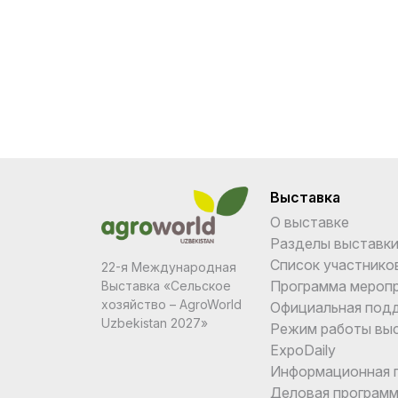
Выставка
О выставке
Разделы выставк
Список участнико
22-я Международная
Программа мероп
Выставка «Сельское
хозяйство – AgroWorld
Официальная под
Uzbekistan 2027»
Режим работы вы
ExpoDaily
Информационная 
Деловая програм