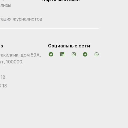
елизы
тация журналистов
ns
Социальные сети
акиллик, дом 59А,
т, 100000,
 18
 18