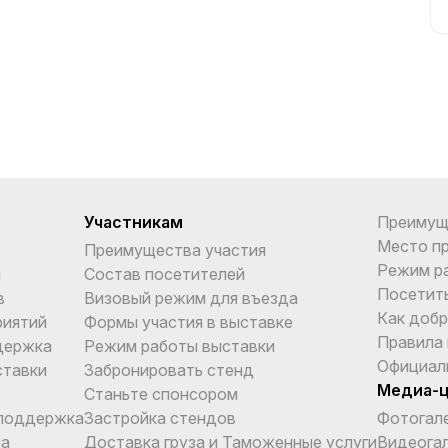
Участникам
Преимущ
Место п
Преимущества участия
Режим р
и
Состав посетителей
Посетит
в
Визовый режим для въезда
Как добр
риятий
Формы участия в выставке
Правила
держка
Режим работы выставки
Официал
ставки
Забронировать стенд
Медиа-
Станьте спонсором
поддержка
Застройка стендов
Фотогал
ма
Доставка груза и Таможенные услуги
Видеога