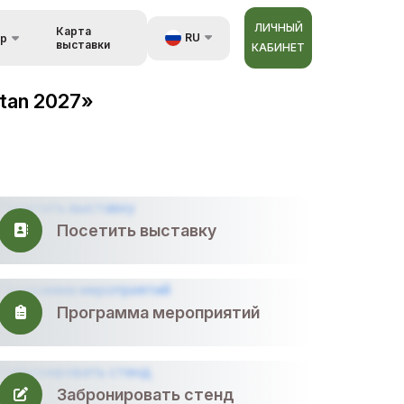
ЛИЧНЫЙ
Карта
RU
ор
выставки
КАБИНЕТ
зь
UZ
tan 2027»
EN
орах
ZH
Посетить выставку
Программа мероприятий
Забронировать стенд