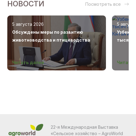
НОВОСТИ
Посмотреть все
5 августа 2026
5 август
Обсуждены меры по развитию
Узбекис
животноводства и птицеводства
тысяч г
Беларус
Читать далее
Читать 
22-я Международная Выставка
«Сельское хозяйство – AgroWorld